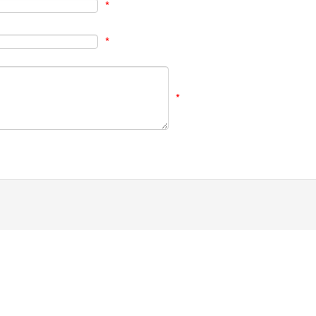
*
*
*