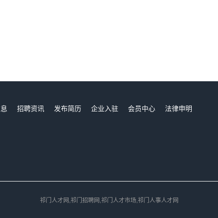
信息
招聘资讯
发布简历
企业入驻
会员中心
法律申明
们
祁门人才网,祁门招聘网,祁门人才市场,祁门人事人才网