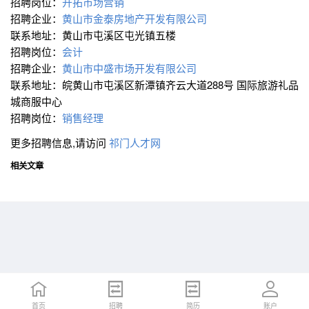
招聘岗位：
开拓市场营销
招聘企业：
黄山市金泰房地产开发有限公司
联系地址：黄山市屯溪区屯光镇五楼
招聘岗位：
会计
招聘企业：
黄山市中盛市场开发有限公司
联系地址：皖黄山市屯溪区新潭镇齐云大道288号 国际旅游礼品
城商服中心
招聘岗位：
销售经理
更多招聘信息,请访问
祁门人才网
相关文章
首页
首页
招聘
招聘
简历
简历
账户
账户